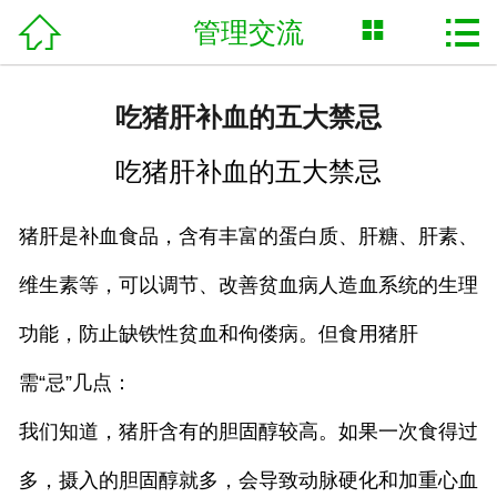



管理交流
网站首页

关于我们
吃猪肝补血的五大禁忌
合作方案
吃猪肝补血的五大禁忌
食堂承包
猪肝
是补血食品，含有丰富的
蛋白
质、
肝
糖、肝素、
蔬菜配送
维生素
等，可以调节、改善贫血病人造血系统的生理
新闻动态
功能，防止缺铁性贫血和佝偻病。但食用猪肝
管理交流
需“忌”几点：
联系我们
我们知道，猪肝含有的胆固醇较高。如果一次食得过
多，摄入的胆固醇就多，会导致动脉硬化和加重
心
血
English